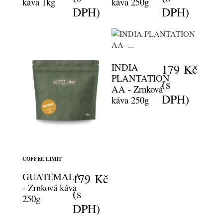
káva 1kg
káva 250g
DPH)
DPH)
INDIA
179 Kč
PLANTATION
(s
AA - Zrnková
DPH)
káva 250g
COFFEE LIMIT
GUATEMALA
179 Kč
- Zrnková káva
(s
250g
DPH)