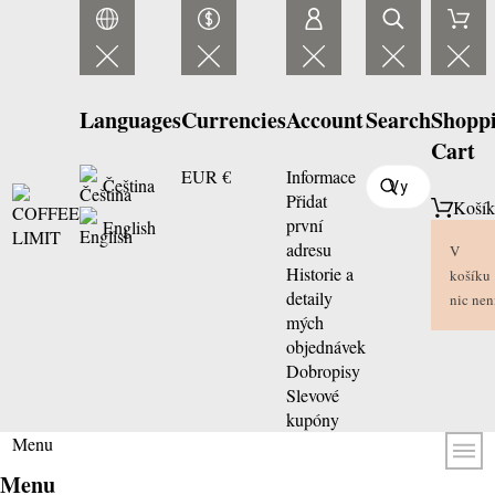
Languages
Currencies
Account
Search
Shopp
Cart
EUR €
Informace
Čeština
Přidat
Koší
první
English
adresu
V
Historie a
košíku
detaily
nic nen
mých
objednávek
Dobropisy
Slevové
kupóny
Menu
Menu