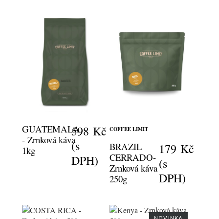
GUATEMALA
598 Kč
COFFEE LIMIT
- Zrnková káva
(s
BRAZIL
179 Kč
1kg
CERRADO-
DPH)
(s
Zrnková káva
DPH)
250g
NOVINKA