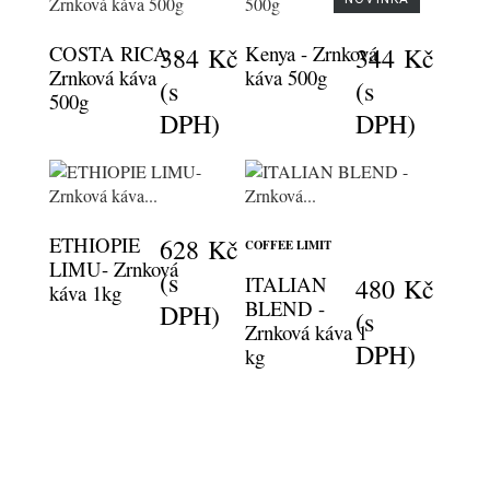
COSTA RICA -
Kenya - Zrnková
384 Kč
344 Kč
Zrnková káva
káva 500g
(s
(s
500g
DPH)
DPH)
ETHIOPIE
628 Kč
COFFEE LIMIT
LIMU- Zrnková
(s
ITALIAN
480 Kč
káva 1kg
BLEND -
DPH)
(s
Zrnková káva 1
DPH)
kg