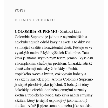
POPIS
DETAILY PRODUKTU
COLOMBIA SUPREMO -
Zrnková káva
Colombia Supremo je jednou z nejznámějších a
Kód
9163
nejoblíbenějších odrůd kávy na světě a to díky své
vynikající kvalitě a konzistentní chuti. Pěstuje se ve
vysokých nadmořských výškách Kolumbie. Tato
káva je známá svým plným tělem, jemnou kyselostí
a komplexním chuťovým profilem. Charakteristické
chutě zahrnují náznaky čokolády, ořechů,
tropického ovoce a květin, což vytváří bohatý a
vyvážený zážitek z pití. Aroma Colombia Supremo
je stejně působivé jako její chuť. S bohatými tóny
čokolády a ořechů, doplněné jemnými náznaky
květin a tropického ovoce, tato káva nabízí smyslný
zážitek, který je stejně uspokojivý jako samotný
doušek. Ať už ji pijete samotnou nebo jako součást