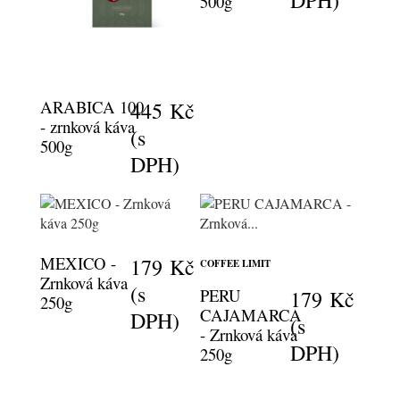
500g
ARABICA 100
445 Kč
- zrnková káva
(s
500g
DPH)
MEXICO -
179 Kč
COFFEE LIMIT
Zrnková káva
(s
PERU
179 Kč
250g
CAJAMARCA
DPH)
(s
- Zrnková káva
DPH)
250g