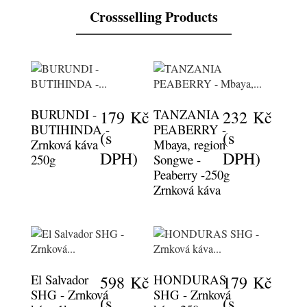
Crossselling Products
BURUNDI -
TANZANIA
179 Kč
232 Kč
BUTIHINDA -
PEABERRY -
(s
(s
Zrnková káva
Mbaya, region
DPH)
DPH)
250g
Songwe -
Peaberry -250g
Zrnková káva
El Salvador
HONDURAS
598 Kč
179 Kč
SHG - Zrnková
SHG - Zrnková
(s
(s