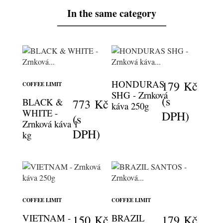
In the same category
HONDURAS
179 Kč
COFFEE LIMIT
SHG - Zrnková
(s
BLACK &
773 Kč
káva 250g
WHITE -
DPH)
(s
Zrnková káva 1
DPH)
kg
COFFEE LIMIT
COFFEE LIMIT
VIETNAM -
BRAZIL
150 Kč
179 Kč