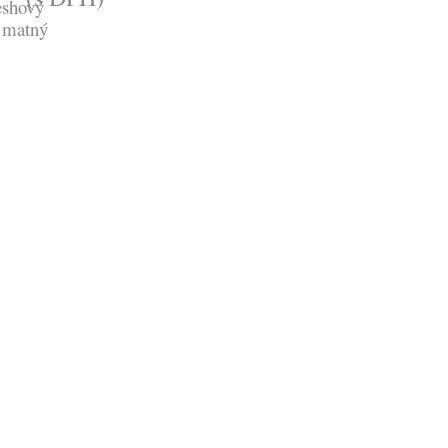
eshový
 matný