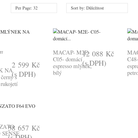
Per Page: 32
Sort by: Důležitost
MACAP- M2E-
MAC
12 088 Kč
IT
C05- domácí
C48-
(s DPH)
2 599 Kč
espresso mlýnek,
espr
K NA
bílý
petr
(s DPH)
černý s
rukojetí
NZATO
58 657 Kč
O SENSE
(s DPH)