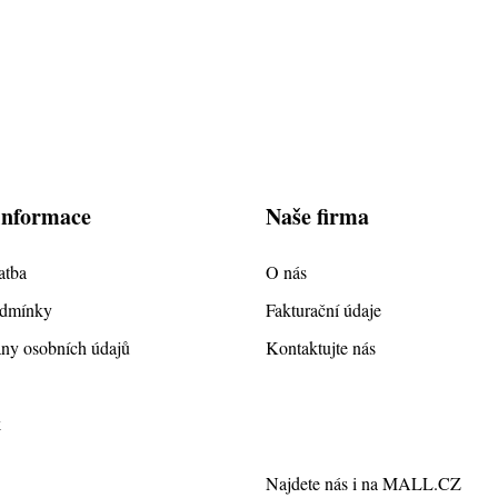
informace
Naše firma
atba
O nás
odmínky
Fakturační údaje
ny osobních údajů
Kontaktujte nás
k
Najdete nás i na
MALL.CZ