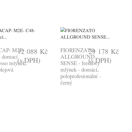
AP- M2E-
FIORENZATO
12 088 Kč
29 178 Kč
 domací
ALLGROUND
(s DPH)
(s DPH)
esso mlýnek,
SENSE - freshový
olejová
mlýnek - domácí,
poloprofesionální -
černý