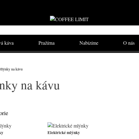
vá káva
Pražírna
Nabízíme
O nás
Mlýnky na kávu
nky na kávu
orie
ky
Elektrické mlýnky