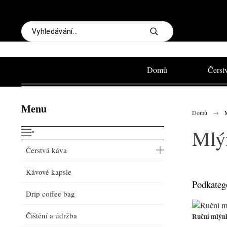
Domů
Čerst
Menu
Domů
Mlý
˟
Čerstvá káva
Kávové kapsle
Podkateg
Drip coffee bag
Čištění a údržba
Ruční mlýn