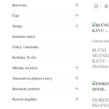
Kávovary
Čaje
Sirupy
Instantní směsi
COFFEE LIM
Cukry / míchátka
RUČNÍ
MLÝNE
Kelímky To-Go
KÁVU - 
dřevěnou 
Mlýnky na kávu
Alternativní příprava kávy
Baristické potřeby
Kávové doplňky
FIORE
F64 EV