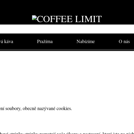
vá káva
Pražírna
Nabízíme
O nás
ení soubory, obecně nazývané cookies.
ové stránky stránky pamatují vaše úkony a nastavení, které jste na nic