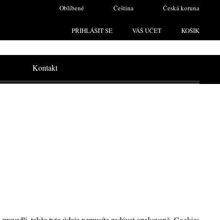
Oblíbené
Čeština
Česká koruna
PŘIHLÁSIT SE
VÁŠ ÚČET
KOŠÍK
Kontakt
h provedli, takže tyto údaje nemusíte zadávat opakovaně. Cookies