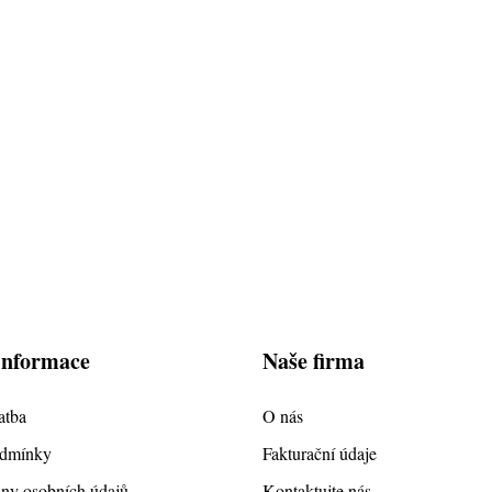
informace
Naše firma
atba
O nás
odmínky
Fakturační údaje
ny osobních údajů
Kontaktujte nás