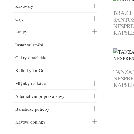
Kávovary
BRAZIL
SANTOS
Čaje
NESPRE
Sirupy
KAPSL
Instantní směsi
Cukry / míchátka
Kelímky To-Go
TANZAN
NESPRE
Mlýnky na kávu
KAPSL
Alternativní příprava kávy
Baristické potřeby
Kávové doplňky