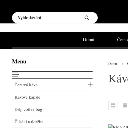
Domů
Čerst
Menu
Domů
Káv
˟
Čerstvá káva
Kávové kapsle
Drip coffee bag
Čištění a údržba