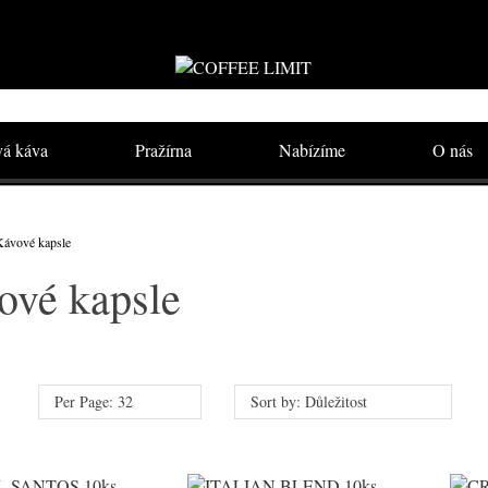
vá káva
Pražírna
Nabízíme
O nás
Kávové kapsle
ové kapsle
Per Page: 32
Sort by: Důležitost