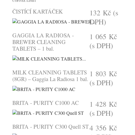
COFFEE LIMIT
ČISTÍCÍ KARTÁČEK
132 Kč
(s
DPH)
GAGGIA LA RADIOSA -
1 065 Kč
BREWER CLEANING
(s DPH)
TABLETS – 1 bal.
MILK CLEANNING TABLETS
1 803 Kč
(8GR) – Gaggia La Radiosa 1 bal.
(s DPH)
BRITA - PURITY C1000 AC
1 428 Kč
(s DPH)
BRITA - PURITY C300 Quell ST
4 356 Kč