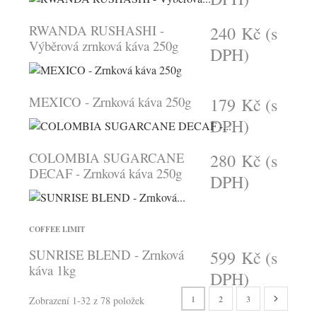
RWANDA RUSHASHI -
240 Kč
(s
Výběrová zrnková káva 250g
DPH)
MEXICO - Zrnková káva 250g
179 Kč
(s
DPH)
COLOMBIA SUGARCANE
280 Kč
(s
DECAF - Zrnková káva 250g
DPH)
COFFEE LIMIT
SUNRISE BLEND - Zrnková
599 Kč
(s
káva 1kg
DPH)
1
2
3
Zobrazení 1-32 z 78 položek