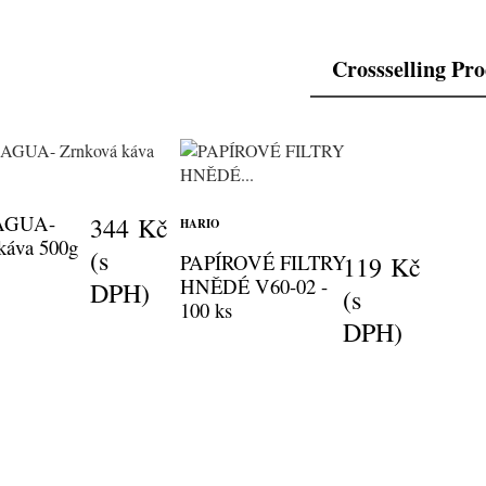
Crossselling Pr
AGUA-
344 Kč
HARIO
káva 500g
(s
PAPÍROVÉ FILTRY
119 Kč
HNĚDÉ V60-02 -
DPH)
(s
100 ks
DPH)