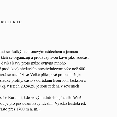
 PRODUKTU
naci se sladkým citronovým nádechem a jemnou
teří se organizují a prodávají svou kávu jako součást
á dávka kávy proto může ovlivnit mnoho
é produkce) především prostřednictvím více než 600
erá se nachází ve Velké příkopové propadlině, je
sladké profily, často s odrůdami Bourbon, Jackson a
 kg v letech 2024/25, je soustředěna v severních
tí v Burundi, kde se výhradně sbírají zralé třešně
 je pro pěstování kávy ideální. Vysoká hustota řek
asto přes 1700 m n. m.).