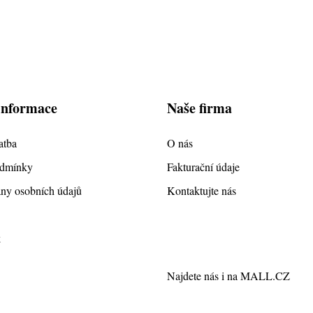
informace
Naše firma
atba
O nás
odmínky
Fakturační údaje
ny osobních údajů
Kontaktujte nás
k
Najdete nás i na
MALL.CZ