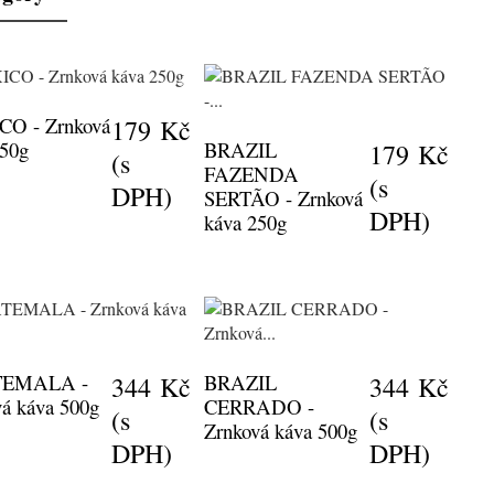
O - Zrnková
179 Kč
250g
BRAZIL
179 Kč
(s
FAZENDA
(s
DPH)
SERTÃO - Zrnková
DPH)
káva 250g
EMALA -
BRAZIL
344 Kč
344 Kč
vá káva 500g
CERRADO -
(s
(s
Zrnková káva 500g
DPH)
DPH)