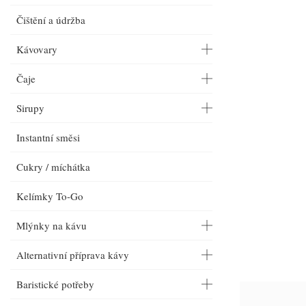
Čištění a údržba
Kávovary
Čaje
Sirupy
Instantní směsi
Cukry / míchátka
Kelímky To-Go
Mlýnky na kávu
Alternativní příprava kávy
Baristické potřeby