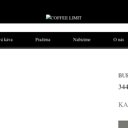
vá káva
Pražírna
Nabízíme
O nás
BUR
34
KA