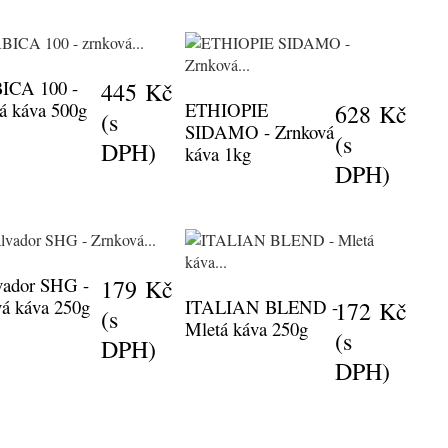
ICA 100 -
445 Kč
á káva 500g
ETHIOPIE
628 Kč
(s
SIDAMO - Zrnková
(s
DPH)
káva 1kg
DPH)
lvador SHG -
179 Kč
vá káva 250g
ITALIAN BLEND -
172 Kč
(s
Mletá káva 250g
(s
DPH)
DPH)