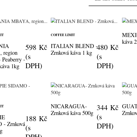
MEXIC
IT
COFFEE LIMIT
káva 
NIA
ITALIAN BLEND -
598 Kč
480 Kč
region
Zrnková káva 1 kg
(s
(s
 Peaberry -
DPH)
DPH)
káva 1kg
NICARAGUA-
GUAT
344 Kč
IT
Zrnková káva 500g
Zrnko
(s
IE
188 Kč
- Zrnková
DPH)
(s
g
DPH)