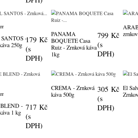
ARAB
IT
PANAMA
zrnkov
799 Kč
 SANTOS -
179 Kč
BOQUETE Casa
(s
káva 250g
Ruiz - Zrnková káva
(s
DPH)
1kg
DPH)
CREMA - Zrnková
El Sa
305 Kč
káva 500g
Zrnko
IT
(s
 BLEND -
717 Kč
DPH)
káva 1 kg
(s
DPH)