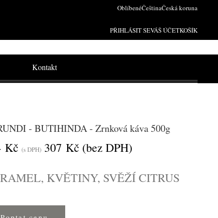
Oblíbené
Čeština
Česká koruna
PŘIHLÁSIT SE
VÁŠ ÚČET
KOŠÍK
Kontakt
UNDI - BUTIHINDA - Zrnková káva 500g
4 Kč
307 Kč
(bez DPH)
(s DPH)
RAMEL, KVĚTINY, SVĚŽÍ CITRUS
Poptat cenu