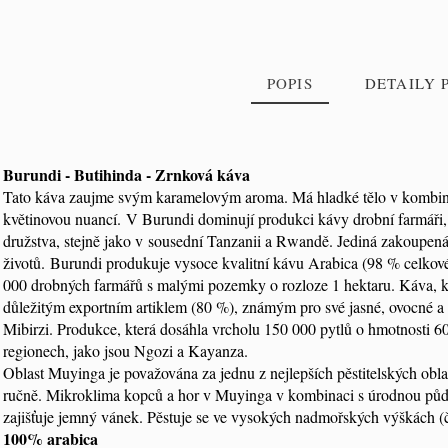
POPIS
DETAILY
Burundi - Butihinda - Zrnková káva
Tato káva zaujme svým karamelovým aroma. Má hladké tělo v kombi
Kód
9200
květinovou nuancí. V Burundi dominují produkci kávy drobní farmáři, k
družstva, stejně jako v sousední Tanzanii a Rwandě. Jediná zakoupen
životů. Burundi produkuje vysoce kvalitní kávu Arabica (98 % celkov
000 drobných farmářů s malými pozemky o rozloze 1 hektaru. Káva, kt
důležitým exportním artiklem (80 %), známým pro své jasné, ovocné a 
Mibirzi. Produkce, která dosáhla vrcholu 150 000 pytlů o hmotnosti 60
regionech, jako jsou Ngozi a Kayanza.
Oblast Muyinga je považována za jednu z nejlepších pěstitelských oblas
ručně. Mikroklima kopců a hor v Muyinga v kombinaci s úrodnou půdou
zajišťuje jemný vánek. Pěstuje se ve vysokých nadmořských výškách (č
100% arabica