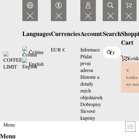
Languages
Currencies
Account
Search
Shopp
Cart
EUR €
Informace
Čeština
Přidat
Koší
první
English
adresu
V
Historie a
košíku
detaily
nic nen
mých
objednávek
Dobropisy
Slevové
kupóny
Menu
Menu