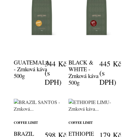
GUATEMALA
BLACK &
344 Kč
445 Kč
- Zrnková káva
WHITE -
(s
(s
500g
Zrnková káva
DPH)
DPH)
500g
COFFEE LIMIT
COFFEE LIMIT
BRAZIL
ETHIOPIE
598 Kč
179 Kč