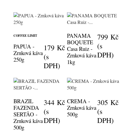
PANAMA
799 Kč
COFFEE LIMIT
BOQUETE
(s
PAPUA -
179 Kč
Casa Ruiz -
Zrnková káva
DPH)
Zrnková káva
(s
250g
1kg
DPH)
BRAZIL
CREMA -
344 Kč
305 Kč
FAZENDA
Zrnková káva
(s
(s
SERTÃO -
500g
DPH)
DPH)
Zrnková káva
500g