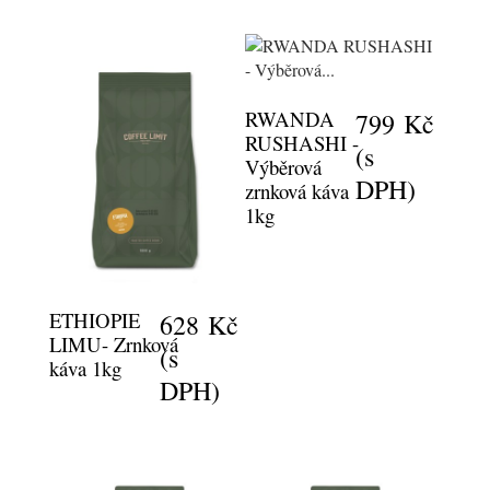
RWANDA
799 Kč
RUSHASHI -
(s
Výběrová
DPH)
zrnková káva
1kg
ETHIOPIE
628 Kč
LIMU- Zrnková
(s
káva 1kg
DPH)