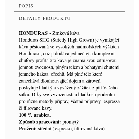
POPIS
DETAILY PRODUKTU
HONDURAS -
Zrnková káva
Honduras SHG (Strictly High Grown) je vynikající
Kód
9113
káva pěstovaná ve vysokých nadmořských výškách
Hondurasu, což jí dodává jedinečný a komplexní
chuťový profil.Tato káva je známá svou citrusovou
jemnou ovocností, plným tělem a bohatými chutěmi
jemného kakaa, ořechů. Má plné tělo které
zanechává dlouhotrvající dojem a zároveň
poskytuje hladký a vyvážený zážitek z pití Vašeho
šálku. Díky své vyváženosti a hladkosti je ideální
pro různé metody příprav, včetně přípravy espressa
či filrované kávy.
100 % arabica.
Způsob zpracování:
promytý
Pražení:
střední ( espresso, filtrovaná káva)