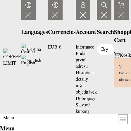
Languages
Currencies
Account
Search
Shopp
Cart
EUR €
Informace
Čeština
Přidat
Koší
první
English
adresu
V
Historie a
košíku
detaily
nic nen
mých
objednávek
Dobropisy
Slevové
kupóny
Menu
Menu