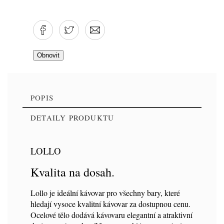
POPIS
DETAILY PRODUKTU
LOLLO
Značka
VBM
Kvalita na dosah.
Kód
vbm-lollo-1gr-e-wh
Lollo je ideální kávovar pro všechny bary, které
hledají vysoce kvalitní kávovar za dostupnou cenu.
Ocelové tělo dodává kávovaru elegantní a atraktivní